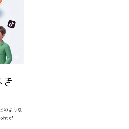
べき
」
、どのような
t of
。