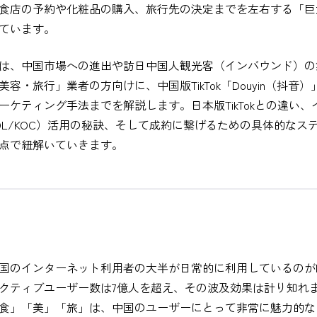
食店の予約や化粧品の購入、旅行先の決定までを左右する「巨
ています。
は、中国市場への進出や訪日中国人観光客（インバウンド）の
容・旅行」業者の方向けに、中国版TikTok「Douyin（抖音
ーケティング手法までを解説します。日本版TikTokとの違い、
OL/KOC）活用の秘訣、そして成約に繋げるための具体的なス
点で紐解いていきます。
】
のインターネット利用者の大半が日常的に利用しているのがDo
クティブユーザー数は7億人を超え、その波及効果は計り知れ
食」「美」「旅」は、中国のユーザーにとって非常に魅力的な