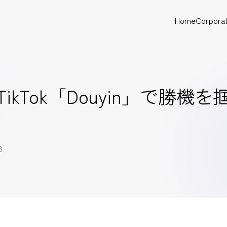
Home
Corpora
TikTok「Douyin」で勝
3