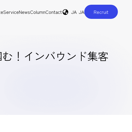
te
Service
News
Column
Contact
JA
JA
Recruit
機を掴む！インバウンド集客