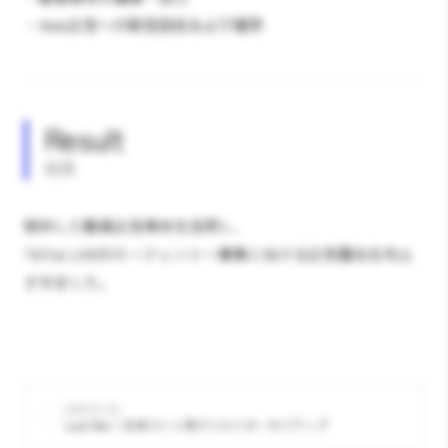
・Web広告への配信設定および運用
Result
結果
制作した動画広告素材を活用し、
TikTok LIVEのエージェンシー募集における広告露出を向上
させました。
2026.01.06
Last War｜日本コント系クリエイタータイアップ