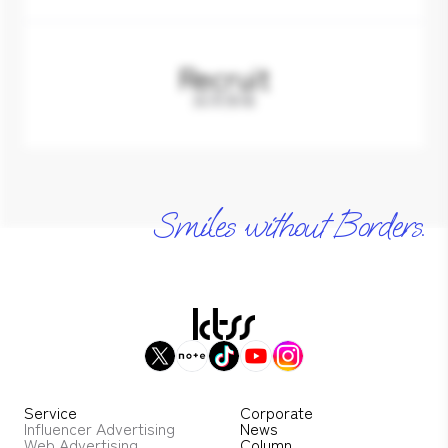
Recruit
採用情報
Smiles without Borders.
Service
Corporate
Influencer Advertising
News
Web Advertising
Column