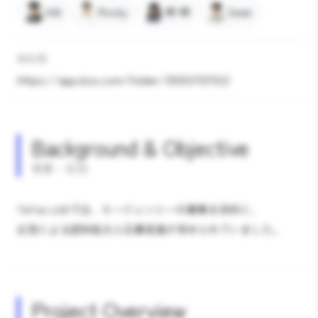
HAI
Rocky
林 林
Sean
納品物
https://app.box.com/folder/355521157522
Background & Objective
背景・目的
TikTok LIVEでは、エージェンシーの募集を目的に、
広告による認知拡大と応募促進が求められていました。
Project Overview